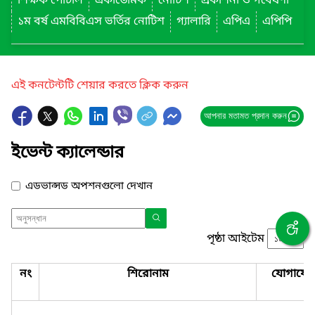
শিক্ষক পোর্টাল
একাডেমিক
নোটিশ
প্রকাশনা ও গবেষণা
১ম বর্ষ এমবিবিএস ভর্তির নোটিশ
গ্যালারি
এপিএ
এপিপি
এই কনটেন্টটি শেয়ার করতে ক্লিক করুন
আপনার মতামত প্রদান করুন
ইভেন্ট ক্যালেন্ডার
এডভান্সড অপশনগুলো দেখান
পৃষ্ঠা আইটেম
নং
শিরোনাম
যোগাযো