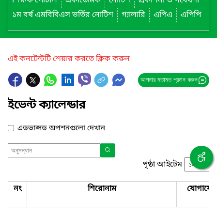
শিক্ষক পোর্টাল
একাডেমিক
নোটিশ
প্রকাশনা ও গবেষণা
১ম বর্ষ এমবিবিএস ভর্তির নোটিশ
গ্যালারি
এপিএ
এপিপি
এই কনটেন্টটি শেয়ার করতে ক্লিক করুন
আপনার মতামত প্রদান করুন
ইভেন্ট ক্যালেন্ডার
এডভান্সড অপশনগুলো দেখান
পৃষ্ঠা আইটেম
নং
শিরোনাম
যোগাযো