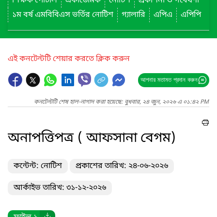
শিক্ষক পোর্টাল
একাডেমিক
নোটিশ
প্রকাশনা ও গবেষণা
১ম বর্ষ এমবিবিএস ভর্তির নোটিশ
গ্যালারি
এপিএ
এপিপি
এই কনটেন্টটি শেয়ার করতে ক্লিক করুন
আপনার মতামত প্রদান করুন
কনটেন্টটি শেষ হাল-নাগাদ করা হয়েছে: বুধবার, ২৪ জুন, ২০২৬ এ ০১:৪২ PM
অনাপত্তিপত্র ( আফসানা বেগম)
কন্টেন্ট: নোটিশ
প্রকাশের তারিখ: ২৪-০৬-২০২৬
আর্কাইভ তারিখ: ৩১-১২-২০২৬