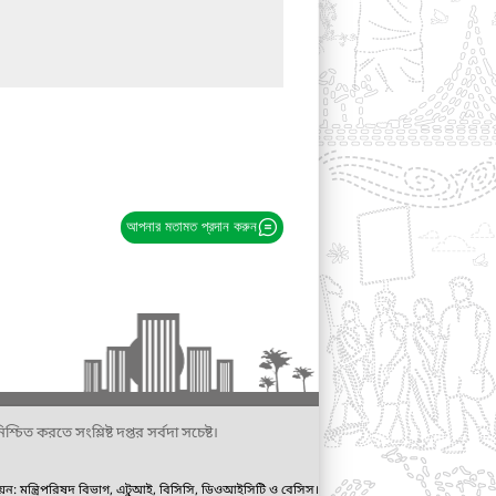
আপনার মতামত প্রদান করুন
্চিত করতে সংশ্লিষ্ট দপ্তর সর্বদা সচেষ্ট।
ায়ন: মন্ত্রিপরিষদ বিভাগ, এটুআই, বিসিসি, ডিওআইসিটি ও বেসিস।