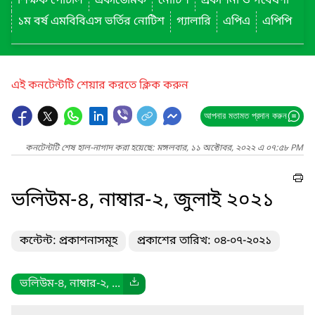
শিক্ষক পোর্টাল
একাডেমিক
নোটিশ
প্রকাশনা ও গবেষণা
১ম বর্ষ এমবিবিএস ভর্তির নোটিশ
গ্যালারি
এপিএ
এপিপি
এই কনটেন্টটি শেয়ার করতে ক্লিক করুন
আপনার মতামত প্রদান করুন
কনটেন্টটি শেষ হাল-নাগাদ করা হয়েছে: মঙ্গলবার, ১১ অক্টোবর, ২০২২ এ ০৭:৫৮ PM
ভলিউম-৪, নাম্বার-২, জুলাই ২০২১
কন্টেন্ট: প্রকাশনাসমূহ
প্রকাশের তারিখ: ০৪-০৭-২০২১
ভলিউম-৪, নাম্বার-২, ...