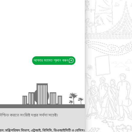
আপনার মতামত প্রদান করুন
্চিত করতে সংশ্লিষ্ট দপ্তর সর্বদা সচেষ্ট।
ায়ন: মন্ত্রিপরিষদ বিভাগ, এটুআই, বিসিসি, ডিওআইসিটি ও বেসিস।