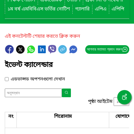
শিক্ষক পোর্টাল
একাডেমিক
নোটিশ
প্রকাশনা ও গবেষণা
১ম বর্ষ এমবিবিএস ভর্তির নোটিশ
গ্যালারি
এপিএ
এপিপি
এই কনটেন্টটি শেয়ার করতে ক্লিক করুন
আপনার মতামত প্রদান করুন
ইভেন্ট ক্যালেন্ডার
এডভান্সড অপশনগুলো দেখান
পৃষ্ঠা আইটেম
নং
শিরোনাম
যোগাযো