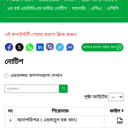
শিক্ষক পোর্টাল
একাডেমিক
নোটিশ
প্রকাশনা ও গবেষণা
১ম বর্ষ এমবিবিএস ভর্তির নোটিশ
গ্যালারি
এপিএ
এপিপি
এই কনটেন্টটি শেয়ার করতে ক্লিক করুন
আপনার মতামত প্রদান করুন
নোটিশ
এডভান্সড অপশনগুলো দেখান
পৃষ্ঠা আইটেম
নং
শিরোনাম
ফাইল সমূ
১
অনাপত্তিপত্র ( এহসানুল হক খান)